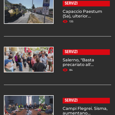
SERVIZI
Capaccio Paestum
(Sa), ulterior...
135
SERVIZI
Salerno, "Basta
precariato all'...
84
SERVIZI
Campi Flegrei. Sisma,
aumentano...