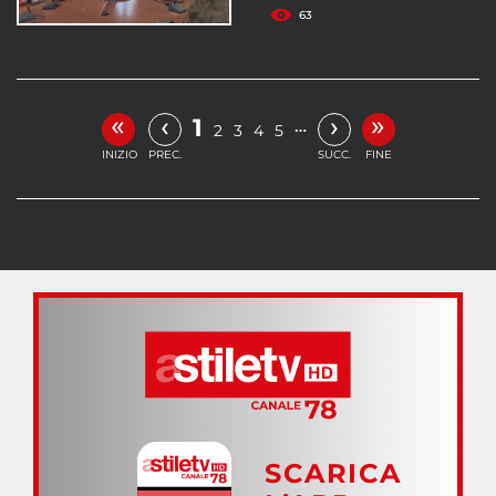
63
«
»
‹
›
1
…
2
3
4
5
INIZIO
PREC.
SUCC.
FINE
SCARICA