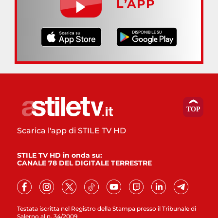
L’APP
Scarica l'app di STILE TV HD
STILE TV HD in onda su:
CANALE 78 DEL DIGITALE TERRESTRE
Testata iscritta nel Registro della Stampa presso il Tribunale di
Salerno al n. 34/2009