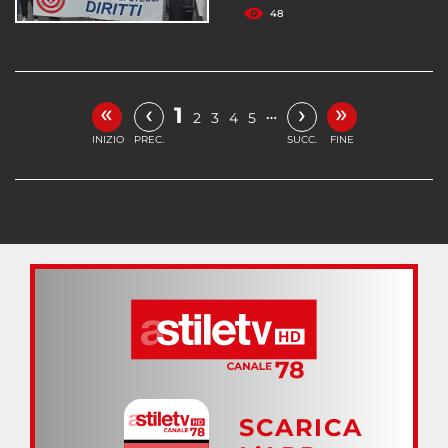
48
«
»
‹
›
1
…
2
3
4
5
INIZIO
PREC.
SUCC.
FINE
SCARICA