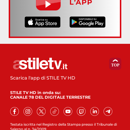
L’APP
Scarica l'app di STILE TV HD
STILE TV HD in onda su:
CANALE 78 DEL DIGITALE TERRESTRE
Testata iscritta nel Registro della Stampa presso il Tribunale di
Salerno al n. 34/2009