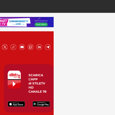
SCARICA
L’APP
di STILETV
HD
CANALE 78