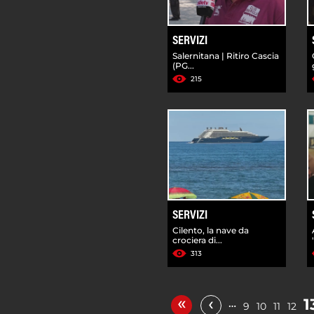
SERVIZI
Salernitana | Ritiro Cascia
(PG...
215
SERVIZI
Cilento, la nave da
crociera di...
313
«
‹
1
…
9
10
11
12