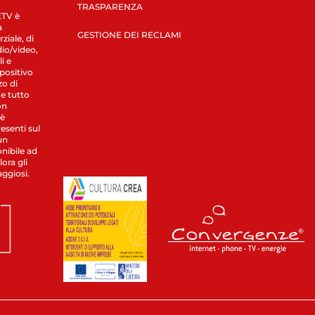
TRASPARENZA
LETV è
a
GESTIONE DEI RECLAMI
ziale, di
dio/video,
i e
spositivo
zo di
 e tutto
on
 è
esenti sul
un
nibile ad
ora gli
aggiosi.