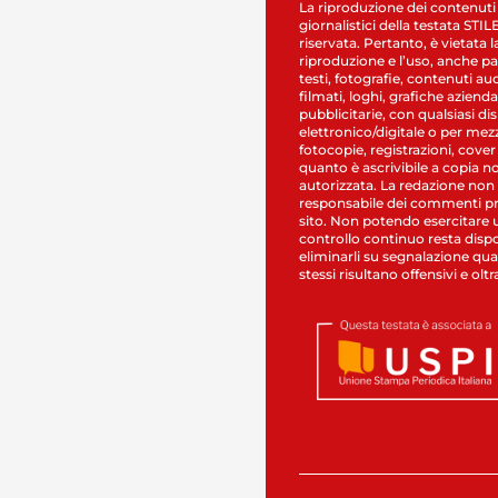
La riproduzione dei contenuti
giornalistici della testata STI
riservata. Pertanto, è vietata l
riproduzione e l’uso, anche par
testi, fotografie, contenuti au
filmati, loghi, grafiche aziendal
pubblicitarie, con qualsiasi di
elettronico/digitale o per mez
fotocopie, registrazioni, cover
quanto è ascrivibile a copia n
autorizzata. La redazione non
responsabile dei commenti pr
sito. Non potendo esercitare 
controllo continuo resta dispo
eliminarli su segnalazione qual
stessi risultano offensivi e oltr