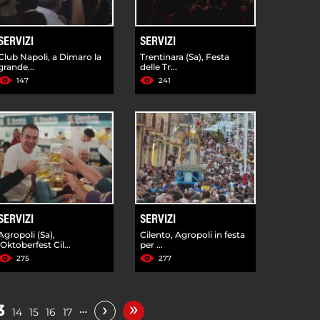
SERVIZI
SERVIZI
Club Napoli, a Dimaro la
Trentinara (Sa), Festa
grande...
delle Tr...
147
241
SERVIZI
SERVIZI
Agropoli (Sa),
Cilento, Agropoli in festa
'Oktoberfest Cil...
per ...
275
277
»
›
3
…
14
15
16
17