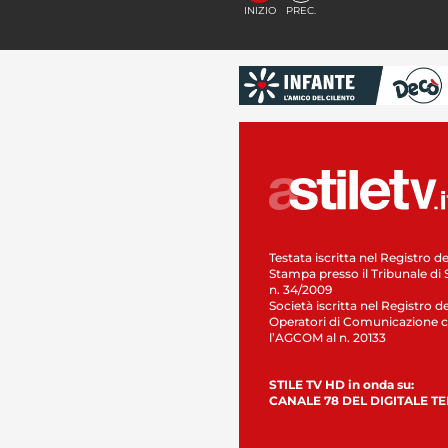
INIZIO
PREC.
Testata iscritta nel Registro de
Stampa presso il Tribunale di 
n. 34/2009
Società iscritta nel Registro de
Operatori di Comunicazione c
l’AGCOM al n. 20133
STILE TV HD in onda su:
CANALE 78 DEL DIGITALE T