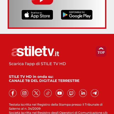
Scarica l'app di STILE TV HD
STILE TV HD in onda su:
CANALE 78 DEL DIGITALE TERRESTRE
Testata iscritta nel Registro della Stampa presso il Tribunale di
Salerno al n. 34/2009
Società iscritta nel Registro degli Operatori di Comunicazione c/o