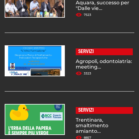
Aquara, successo per
"Dalle vie...
7523
SERVIZI
Agropoli, odontoiatria:
meeting...
3323
SERVIZI
Trentinara,
smaltimento
amianto...
8857