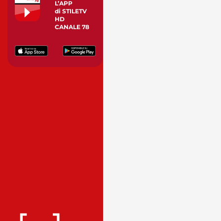
L’APP
di STILETV
HD
CANALE 78