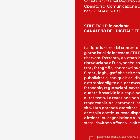
Società iscritta nel Registro de
Operatori di Comunicazione c
l’AGCOM al n. 20133
STILE TV HD in onda su:
CANALE 78 DEL DIGITALE T
La riproduzione dei contenuti
giornalistici della testata STI
riservata. Pertanto, è vietata l
riproduzione e l’uso, anche par
testi, fotografie, contenuti au
filmati, loghi, grafiche aziendal
pubblicitarie, con qualsiasi di
elettronico/digitale o per mez
fotocopie, registrazioni, cover
quanto è ascrivibile a copia n
autorizzata. La redazione non
responsabile dei commenti pr
sito. Non potendo esercitare 
controllo continuo resta dispo
eliminarli su segnalazione qual
stessi risultano offensivi e oltr