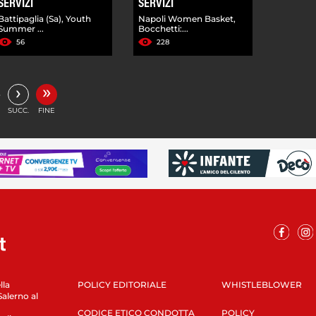
SERVIZI
SERVIZI
Battipaglia (Sa), Youth
Napoli Women Basket,
Summer ...
Bocchetti:...
56
228
»
›
…
SUCC.
FINE
lla
POLICY EDITORIALE
WHISTLEBLOWER
Salerno al
CODICE ETICO CONDOTTA
POLICY