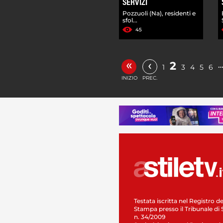
SERVIZI
Pozzuoli (Na), residenti e
sfol...
45
«
‹
2
1
3
4
5
6
INIZIO
PREC.
Testata iscritta nel Registro de
Stampa presso il Tribunale di 
n. 34/2009