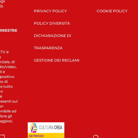
gli
/o
PRIVACY POLICY
COOKIE POLICY
POLICY DIVERSITÀ
ERRESTRE
DICHIARAZIONE DI
TRASPARENZA
LETV è
a
GESTIONE DEI RECLAMI
ziale, di
dio/video,
i e
spositivo
zo di
 e tutto
on
 è
esenti sul
un
nibile ad
ora gli
aggiosi.