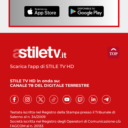
Scarica l'app di STILE TV HD
STILE TV HD in onda su:
CANALE 78 DEL DIGITALE TERRESTRE
Testata iscritta nel Registro della Stampa presso il Tribunale di
Salerno al n. 34/2009
Società iscritta nel Registro degli Operatori di Comunicazione c/o
l’AGCOM al n. 20133