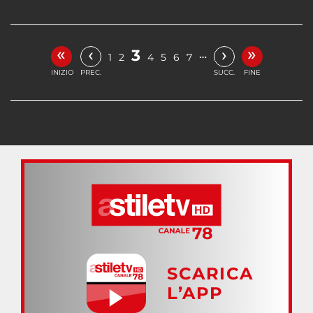
«
»
‹
›
3
…
1
2
4
5
6
7
INIZIO
PREC.
SUCC.
FINE
SCARICA
L’APP