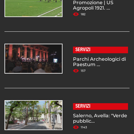
Promozione | US
Agropoli 1921. ...
182
SERVIZI
Parchi Archeologici di
Paestum ...
157
SERVIZI
Salerno, Avella: "Verde
pubblic...
1143