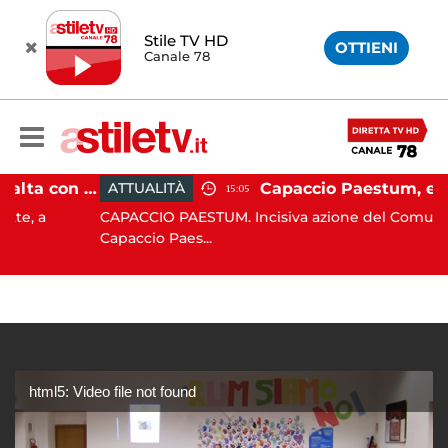
Stile TV HD
OTTIENI
Canale 78
Pontecagnano, si ribalta con l'auto alla rotatoria: giovane ferito
ATTUALITÀ
15:05
CAPACCIO PAESTUM. Incisiva azione del Comune di
Capaccio Paes...
html5: Video file not found