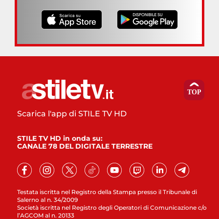
Scarica l'app di STILE TV HD
STILE TV HD in onda su:
CANALE 78 DEL DIGITALE TERRESTRE
Testata iscritta nel Registro della Stampa presso il Tribunale di
Salerno al n. 34/2009
Società iscritta nel Registro degli Operatori di Comunicazione c/o
l’AGCOM al n. 20133