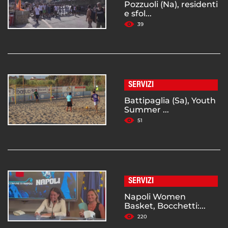
Pozzuoli (Na), residenti
e sfol...
39
SERVIZI
Battipaglia (Sa), Youth
Summer ...
51
SERVIZI
Napoli Women
Basket, Bocchetti:...
220