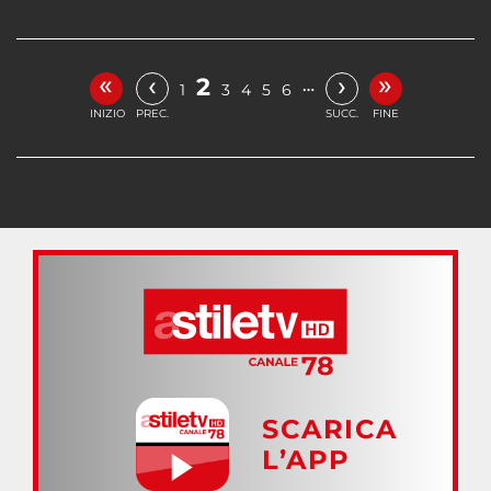
«
»
‹
›
2
…
1
3
4
5
6
INIZIO
PREC.
SUCC.
FINE
SCARICA
L’APP