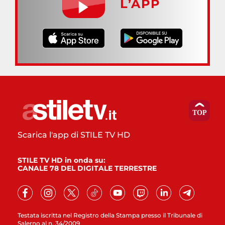
L’APP
Scarica l'app di STILE TV HD
STILE TV HD in onda su:
CANALE 78 DEL DIGITALE TERRESTRE
Testata iscritta nel Registro della Stampa presso il Tribunale di
Salerno al n. 34/2009