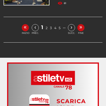
61
«
»
‹
›
1
…
2
3
4
5
INIZIO
PREC.
SUCC.
FINE
SCARICA