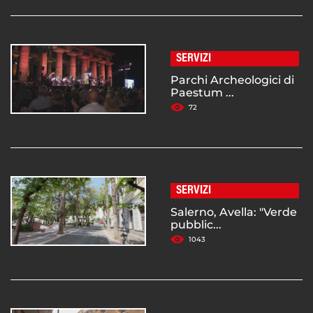
SERVIZI
Parchi Archeologici di
Paestum ...
72
SERVIZI
Salerno, Avella: "Verde
pubblic...
1043