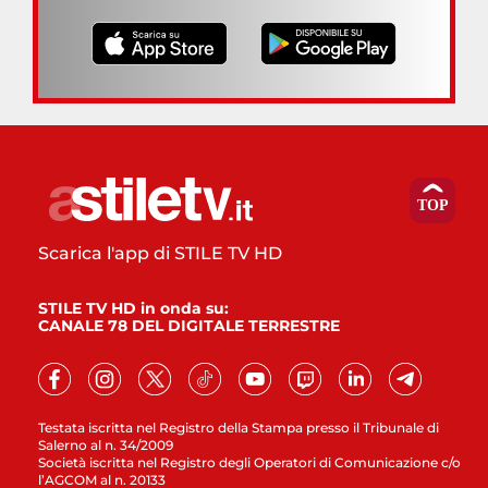
Scarica l'app di STILE TV HD
STILE TV HD in onda su:
CANALE 78 DEL DIGITALE TERRESTRE
Testata iscritta nel Registro della Stampa presso il Tribunale di
Salerno al n. 34/2009
Società iscritta nel Registro degli Operatori di Comunicazione c/o
l’AGCOM al n. 20133