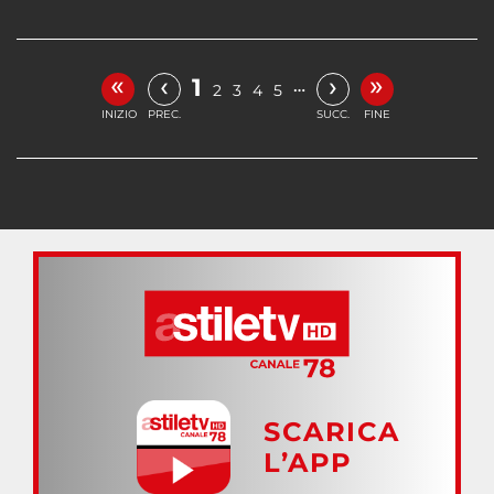
«
»
‹
›
1
…
2
3
4
5
INIZIO
PREC.
SUCC.
FINE
SCARICA
L’APP