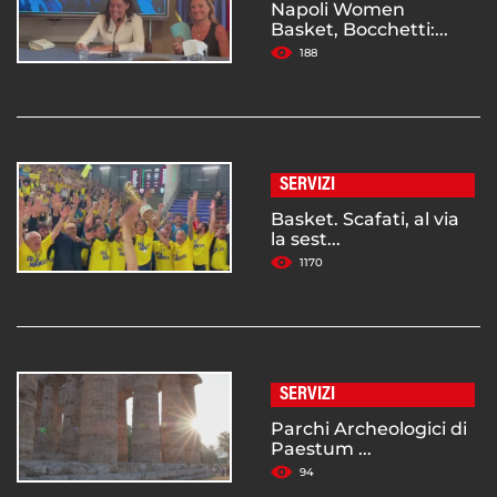
Napoli Women
Basket, Bocchetti:...
188
SERVIZI
Basket. Scafati, al via
la sest...
1170
SERVIZI
Parchi Archeologici di
Paestum ...
94