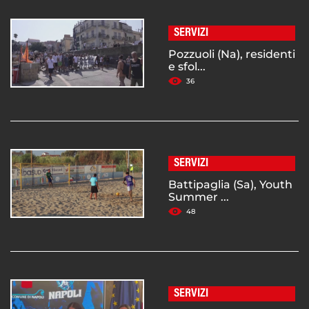
SERVIZI
Pozzuoli (Na), residenti
e sfol...
36
SERVIZI
Battipaglia (Sa), Youth
Summer ...
48
SERVIZI