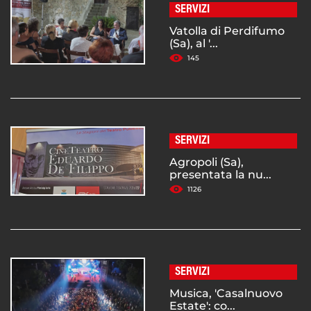
SERVIZI
Vatolla di Perdifumo
(Sa), al '...
145
SERVIZI
Agropoli (Sa),
presentata la nu...
1126
SERVIZI
Musica, 'Casalnuovo
Estate': co...