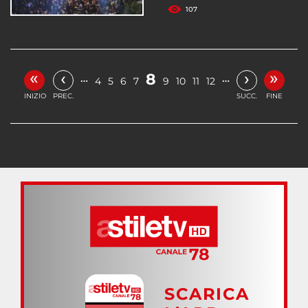
107
«
»
‹
›
8
…
…
4
5
6
7
9
10
11
12
INIZIO
PREC.
SUCC.
FINE
SCARICA