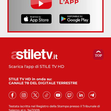
L’APP
Scarica l'app di STILE TV HD
STILE TV HD in onda su:
CANALE 78 DEL DIGITALE TERRESTRE
Testata iscritta nel Registro della Stampa presso il Tribunale di
Salerno al n. 34/2009