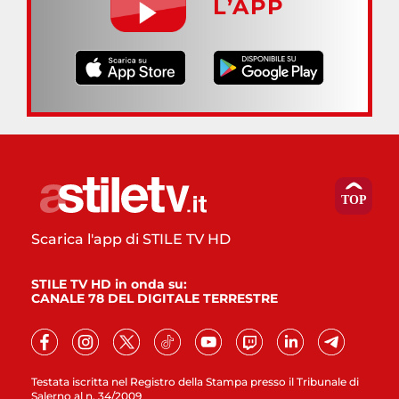
L’APP
Scarica l'app di STILE TV HD
STILE TV HD in onda su:
CANALE 78 DEL DIGITALE TERRESTRE
Testata iscritta nel Registro della Stampa presso il Tribunale di
Salerno al n. 34/2009