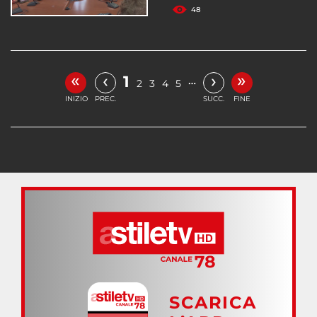
48
«
»
‹
›
1
…
2
3
4
5
INIZIO
PREC.
SUCC.
FINE
SCARICA