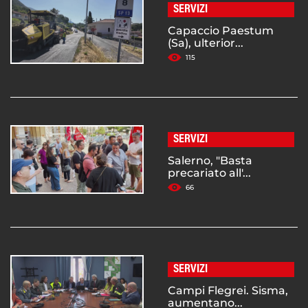
SERVIZI
Capaccio Paestum
(Sa), ulterior...
115
SERVIZI
Salerno, "Basta
precariato all'...
66
SERVIZI
Campi Flegrei. Sisma,
aumentano...