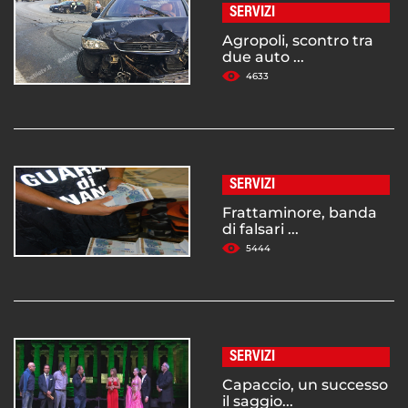
SERVIZI
Agropoli, scontro tra
due auto ...
4633
SERVIZI
Frattaminore, banda
di falsari ...
5444
SERVIZI
Capaccio, un successo
il saggio...