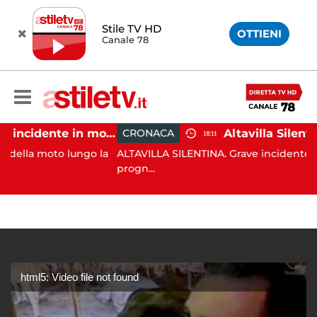
Stile TV HD
OTTIENI
Canale 78
Castellabate, incidente in moto: 27enne in ospedale
CRONACA
18:11
moto lungo la
ALTAVILLA SILENTINA. Grave incidente in moto:
progn...
html5: Video file not found