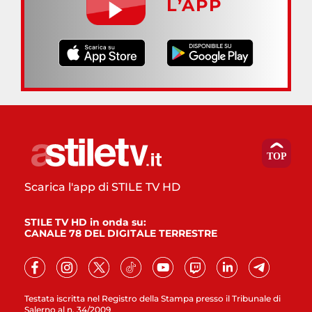
L’APP
Scarica l'app di STILE TV HD
STILE TV HD in onda su:
CANALE 78 DEL DIGITALE TERRESTRE
Testata iscritta nel Registro della Stampa presso il Tribunale di
Salerno al n. 34/2009