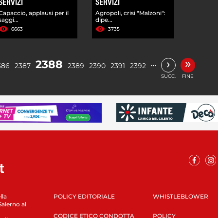
SERVIZI
SERVIZI
Capaccio, applausi per il
Agropoli, crisi "Malzoni":
saggi...
dipe...
6663
3735
»
›
2388
…
386
2387
2389
2390
2391
2392
SUCC.
FINE
lla
POLICY EDITORIALE
WHISTLEBLOWER
Salerno al
CODICE ETICO CONDOTTA
POLICY