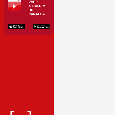
L’APP
di STILETV
HD
CANALE 78