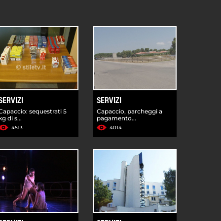
SERVIZI
SERVIZI
Capaccio: sequestrati 5
Capaccio, parcheggi a
kg di s...
pagamento...
4513
4014