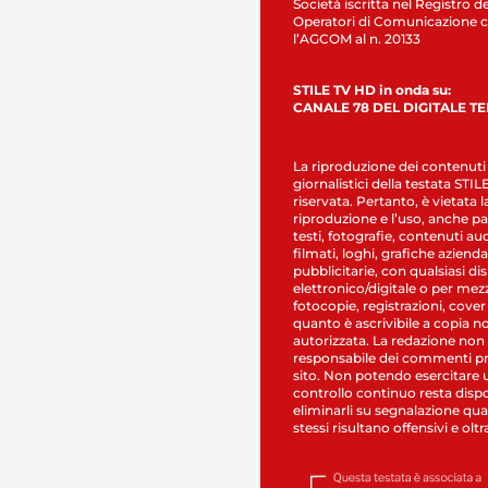
Società iscritta nel Registro de
Operatori di Comunicazione c
l’AGCOM al n. 20133
STILE TV HD in onda su:
CANALE 78 DEL DIGITALE T
La riproduzione dei contenuti
giornalistici della testata STI
riservata. Pertanto, è vietata l
riproduzione e l’uso, anche par
testi, fotografie, contenuti au
filmati, loghi, grafiche aziendal
pubblicitarie, con qualsiasi di
elettronico/digitale o per mez
fotocopie, registrazioni, cover
quanto è ascrivibile a copia n
autorizzata. La redazione non
responsabile dei commenti pr
sito. Non potendo esercitare 
controllo continuo resta dispo
eliminarli su segnalazione qual
stessi risultano offensivi e oltr