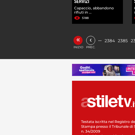
SERVIZI
Capaccio, abbandono
rifiuti in ...
5188
«
‹
…
2384
2385
2
INIZIO
PREC.
Testata iscritta nel Registro de
Stampa presso il Tribunale di 
n. 34/2009