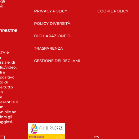
gli
/o
PRIVACY POLICY
COOKIE POLICY
POLICY DIVERSITÀ
ERRESTRE
DICHIARAZIONE DI
TRASPARENZA
LETV è
a
GESTIONE DEI RECLAMI
ziale, di
dio/video,
i e
spositivo
zo di
 e tutto
on
 è
esenti sul
un
nibile ad
ora gli
aggiosi.