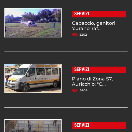
SERVIZI
Capaccio, genitori
'curano' raf...
5202
SERVIZI
Piano di Zona S7,
Auricchio: "C...
5404
SERVIZI