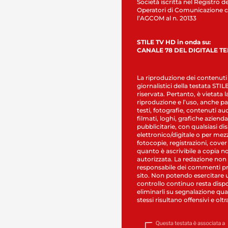
Società iscritta nel Registro de
Operatori di Comunicazione c
l’AGCOM al n. 20133
STILE TV HD in onda su:
CANALE 78 DEL DIGITALE T
La riproduzione dei contenuti
giornalistici della testata STI
riservata. Pertanto, è vietata l
riproduzione e l’uso, anche par
testi, fotografie, contenuti au
filmati, loghi, grafiche aziendal
pubblicitarie, con qualsiasi di
elettronico/digitale o per mez
fotocopie, registrazioni, cover
quanto è ascrivibile a copia n
autorizzata. La redazione non
responsabile dei commenti pr
sito. Non potendo esercitare 
controllo continuo resta dispo
eliminarli su segnalazione qual
stessi risultano offensivi e oltr