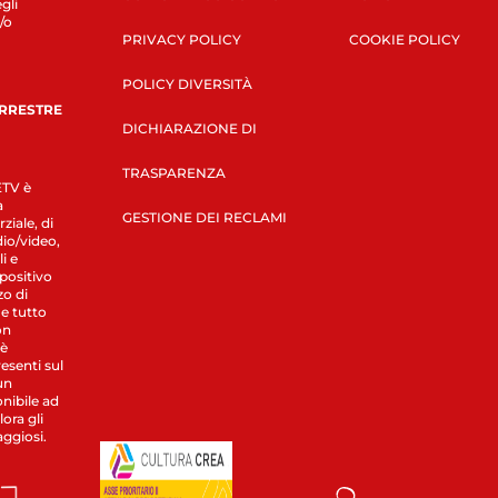
gli
/o
PRIVACY POLICY
COOKIE POLICY
POLICY DIVERSITÀ
ERRESTRE
DICHIARAZIONE DI
TRASPARENZA
LETV è
a
GESTIONE DEI RECLAMI
ziale, di
dio/video,
i e
spositivo
zo di
 e tutto
on
 è
esenti sul
un
nibile ad
ora gli
aggiosi.