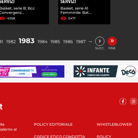
SERVIZI
SERVIZI
Basket, serie B: Bcc
Basket, serie A1
Convergenz...
Femminile: Bat...
4358
5471
»
›
1983
…
81
1982
1984
1985
1986
1987
SUCC.
FINE
lla
POLICY EDITORIALE
WHISTLEBLOWER
Salerno al
CODICE ETICO CONDOTTA
POLICY