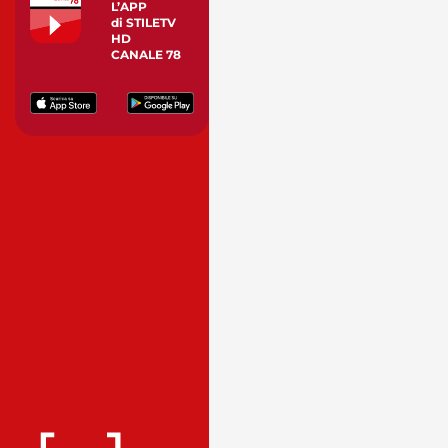
L’APP
di STILETV
HD
CANALE 78