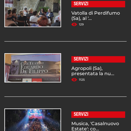
SERVIZI
Vatolla di Perdifumo
(Sa), al '...
129
SERVIZI
Agropoli (Sa),
presentata la nu...
1125
SERVIZI
Musica, 'Casalnuovo
Estate': co...