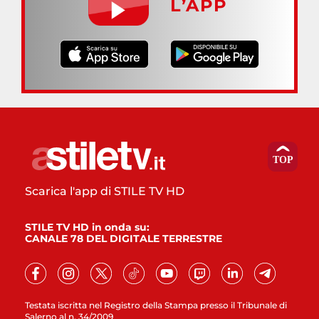
L’APP
Scarica l'app di STILE TV HD
STILE TV HD in onda su:
CANALE 78 DEL DIGITALE TERRESTRE
Testata iscritta nel Registro della Stampa presso il Tribunale di
Salerno al n. 34/2009