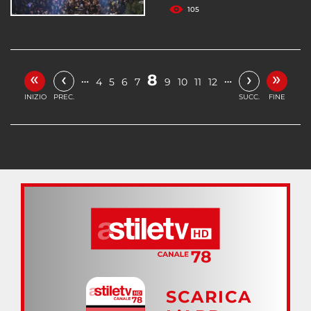
105
«
»
‹
›
8
…
…
4
5
6
7
9
10
11
12
INIZIO
PREC.
SUCC.
FINE
SCARICA