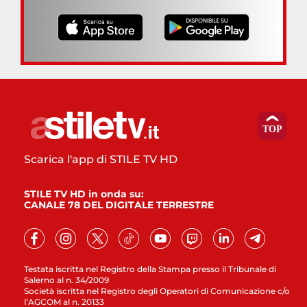
Scarica l'app di STILE TV HD
STILE TV HD in onda su:
CANALE 78 DEL DIGITALE TERRESTRE
Testata iscritta nel Registro della Stampa presso il Tribunale di
Salerno al n. 34/2009
Società iscritta nel Registro degli Operatori di Comunicazione c/o
l’AGCOM al n. 20133