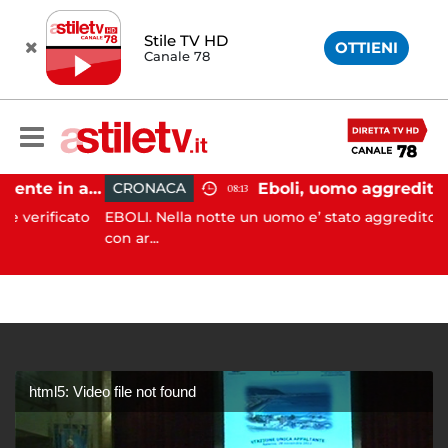
Stile TV HD
OTTIENI
Canale 78
Pontecagnano, incidente in autostrada: 5 giovani feriti
CRONACA
08:13
ficato
EBOLI. Nella notte un uomo e’ stato aggredito e ferito
con ar...
html5: Video file not found