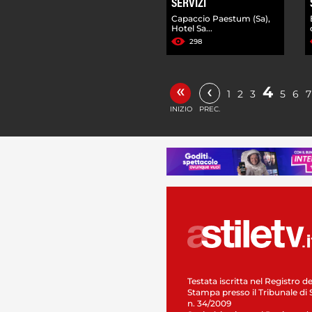
SERVIZI
Capaccio Paestum (Sa),
Hotel Sa...
298
«
‹
4
1
2
3
5
6
7
INIZIO
PREC.
Testata iscritta nel Registro de
Stampa presso il Tribunale di 
n. 34/2009