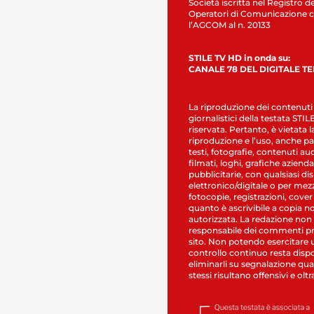
Società iscritta nel Registro de
Operatori di Comunicazione c
l’AGCOM al n. 20133
STILE TV HD in onda su:
CANALE 78 DEL DIGITALE T
La riproduzione dei contenuti
giornalistici della testata STI
riservata. Pertanto, è vietata l
riproduzione e l’uso, anche par
testi, fotografie, contenuti au
filmati, loghi, grafiche aziendal
pubblicitarie, con qualsiasi di
elettronico/digitale o per mez
fotocopie, registrazioni, cover
quanto è ascrivibile a copia n
autorizzata. La redazione non
responsabile dei commenti pr
sito. Non potendo esercitare 
controllo continuo resta dispo
eliminarli su segnalazione qual
stessi risultano offensivi e oltr