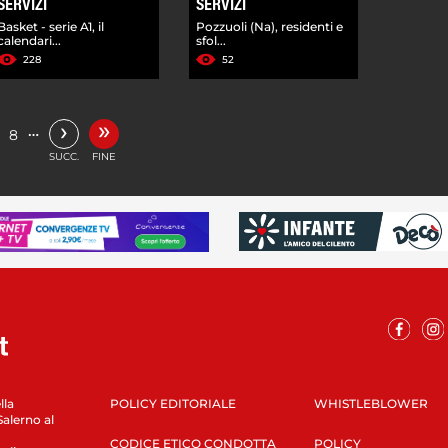
SERVIZI
SERVIZI
Basket - serie A1, il
Pozzuoli (Na), residenti e
calendari...
sfol...
228
52
»
›
…
8
SUCC.
FINE
lla
POLICY EDITORIALE
WHISTLEBLOWER
Salerno al
CODICE ETICO CONDOTTA
POLICY