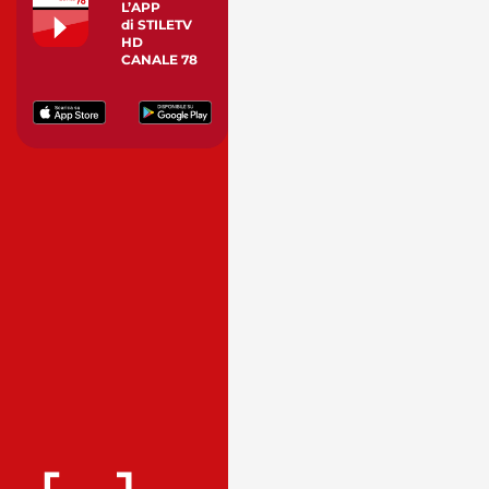
L’APP
di STILETV
HD
CANALE 78