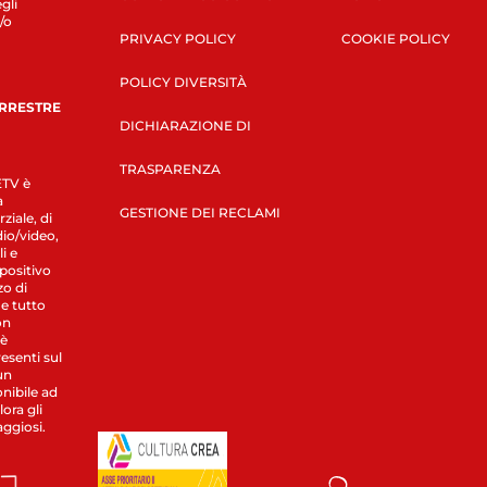
gli
/o
PRIVACY POLICY
COOKIE POLICY
POLICY DIVERSITÀ
ERRESTRE
DICHIARAZIONE DI
TRASPARENZA
LETV è
a
GESTIONE DEI RECLAMI
ziale, di
dio/video,
i e
spositivo
zo di
 e tutto
on
 è
esenti sul
un
nibile ad
ora gli
aggiosi.