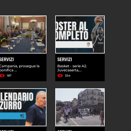
SERVIZI
SERVIZI
Campania, prosegue la
Basket - serie A2.
bonifica ...
Juvecaserta,...
187
354