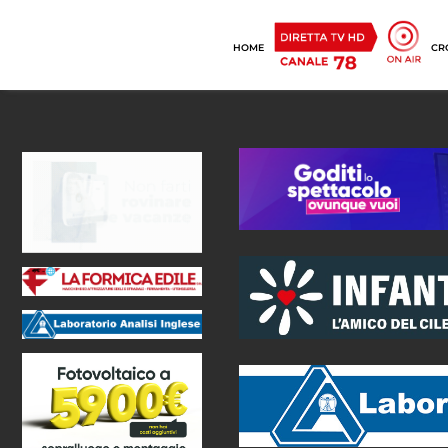
HOME
CR