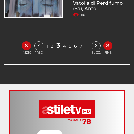
Vatolla di Perdifumo
(Sa), Anto...
116
«
»
‹
›
3
…
1
2
4
5
6
7
INIZIO
PREC.
SUCC.
FINE