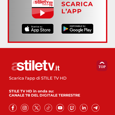
SCARICA
L’APP
Scarica l'app di STILE TV HD
STILE TV HD in onda su:
CANALE 78 DEL DIGITALE TERRESTRE