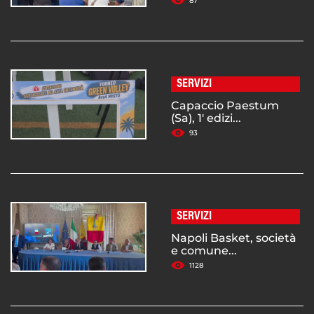
87
SERVIZI
Capaccio Paestum
(Sa), 1' edizi...
93
SERVIZI
Napoli Basket, società
e comune...
1128