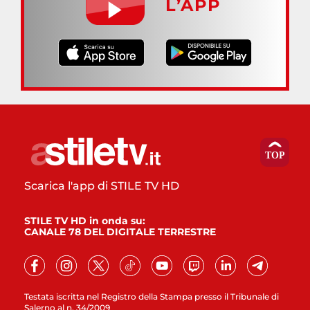
L’APP
Scarica l'app di STILE TV HD
STILE TV HD in onda su:
CANALE 78 DEL DIGITALE TERRESTRE
Testata iscritta nel Registro della Stampa presso il Tribunale di
Salerno al n. 34/2009