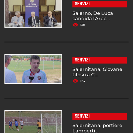
SERVIZI
Salerno, De Luca
candida l'Arec...
138
SERVIZI
Salernitana, Giovane
tifoso a C...
124
SERVIZI
Salernitana, portiere
Lamberti ...