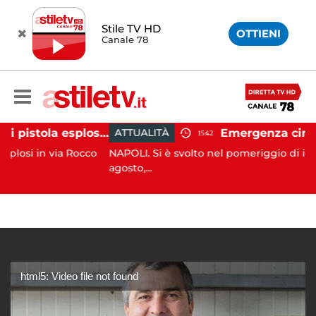
Stile TV HD
OTTIENI
Canale 78
Salerno, colpi di pistola esplosi a Pastena: paura tra i residenti
ATTUALITÀ
15:42
in via Rocco
NAPOLI. Si è svolto nel pomeriggio di ieri, gioved
agosto,...
html5: Video file not found