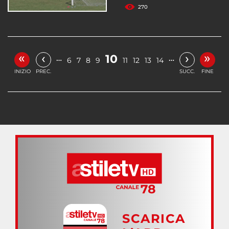
270
«
»
‹
›
10
…
…
6
7
8
9
11
12
13
14
INIZIO
PREC.
SUCC.
FINE
SCARICA