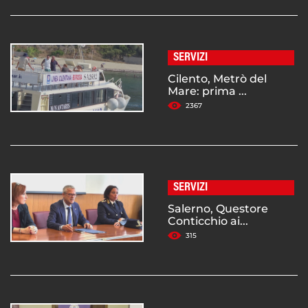
SERVIZI
Cilento, Metrò del
Mare: prima ...
2367
SERVIZI
Salerno, Questore
Conticchio ai...
315