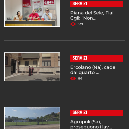
SERVIZI
Piana del Sele, Flai
Cgil: "Non...
339
SERVIZI
Ercolano (Na), cade
dal quarto ...
192
SERVIZI
Agropoli (Sa),
proseguono i lav...