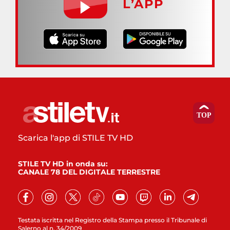
L’APP
Scarica l'app di STILE TV HD
STILE TV HD in onda su:
CANALE 78 DEL DIGITALE TERRESTRE
Testata iscritta nel Registro della Stampa presso il Tribunale di
Salerno al n. 34/2009