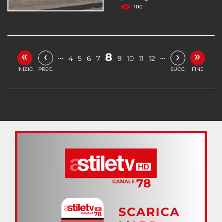
100
«
»
‹
›
8
…
…
4
5
6
7
9
10
11
12
INIZIO
PREC.
SUCC.
FINE
SCARICA