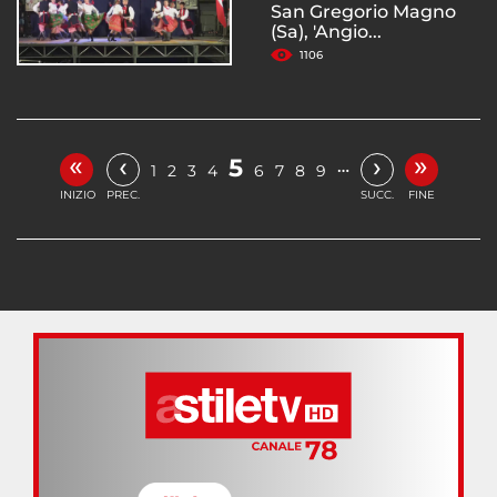
San Gregorio Magno
(Sa), 'Angio...
1106
«
»
‹
›
5
…
1
2
3
4
6
7
8
9
INIZIO
PREC.
SUCC.
FINE