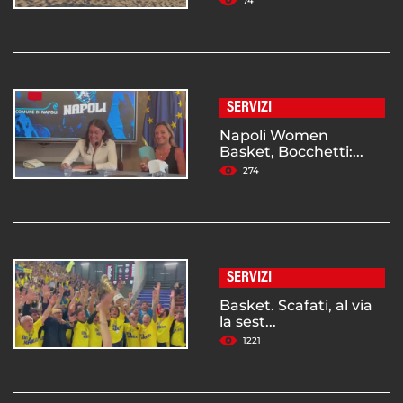
74
SERVIZI
Napoli Women
Basket, Bocchetti:...
274
SERVIZI
Basket. Scafati, al via
la sest...
1221