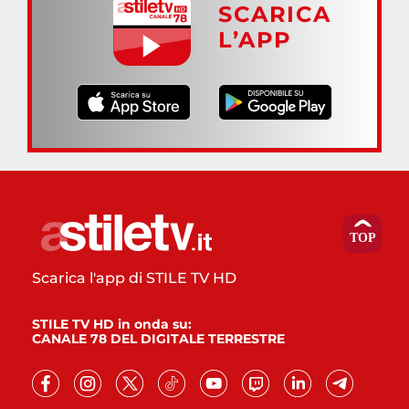
SCARICA
L’APP
Scarica l'app di STILE TV HD
STILE TV HD in onda su:
CANALE 78 DEL DIGITALE TERRESTRE