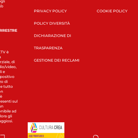
gli
/o
PRIVACY POLICY
COOKIE POLICY
POLICY DIVERSITÀ
ERRESTRE
DICHIARAZIONE DI
TRASPARENZA
LETV è
a
GESTIONE DEI RECLAMI
ziale, di
dio/video,
i e
spositivo
zo di
 e tutto
on
 è
esenti sul
un
nibile ad
ora gli
aggiosi.