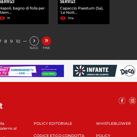
SERVIZI
SERVIZI
Napoli, bagno di folla per
Capaccio Paestum (Sa),
Alem...
'Le Nott...
71
1114
»
›
…
7
8
9
10
SUCC.
FINE
lla
POLICY EDITORIALE
WHISTLEBLOWER
Salerno al
CODICE ETICO CONDOTTA
POLICY