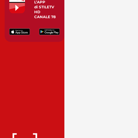
L’APP
di STILETV
HD
CANALE 78