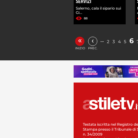
SERVIZI
Salerno, cala il sipario sui
Gi...
88
«
‹
6
…
2
3
4
5
INIZIO
PREC.
Testata iscritta nel Registro de
Stampa presso il Tribunale di 
n. 34/2009