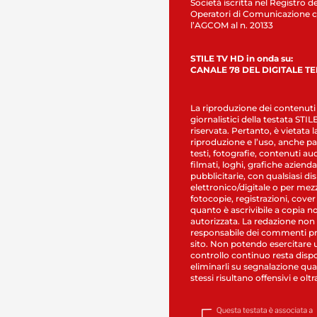
Società iscritta nel Registro de
Operatori di Comunicazione c
l’AGCOM al n. 20133
STILE TV HD in onda su:
CANALE 78 DEL DIGITALE T
La riproduzione dei contenuti
giornalistici della testata STI
riservata. Pertanto, è vietata l
riproduzione e l’uso, anche par
testi, fotografie, contenuti au
filmati, loghi, grafiche aziendal
pubblicitarie, con qualsiasi di
elettronico/digitale o per mez
fotocopie, registrazioni, cover
quanto è ascrivibile a copia n
autorizzata. La redazione non
responsabile dei commenti pr
sito. Non potendo esercitare 
controllo continuo resta dispo
eliminarli su segnalazione qual
stessi risultano offensivi e oltr