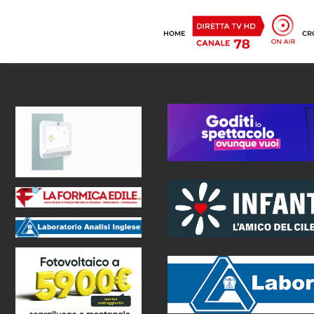
HOME
CR