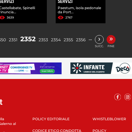
SERVIZI
SERVIZI
Castellabate, Spinelli
Paestum, isola pedonale
rinuncia...
da Port...
3639
2767
»
›
2352
…
350
2351
2353
2354
2355
2356
SUCC.
FINE
lla
POLICY EDITORIALE
WHISTLEBLOWER
Salerno al
CODICE ETICO CONDOTTA
POLICY