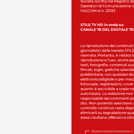
Società iscritta nel Registro de
Operatori di Comunicazione c
l’AGCOM al n. 20133
STILE TV HD in onda su:
CANALE 78 DEL DIGITALE T
La riproduzione dei contenuti
giornalistici della testata STI
riservata. Pertanto, è vietata l
riproduzione e l’uso, anche par
testi, fotografie, contenuti au
filmati, loghi, grafiche aziendal
pubblicitarie, con qualsiasi di
elettronico/digitale o per mez
fotocopie, registrazioni, cover
quanto è ascrivibile a copia n
autorizzata. La redazione non
responsabile dei commenti pr
sito. Non potendo esercitare 
controllo continuo resta dispo
eliminarli su segnalazione qual
stessi risultano offensivi e oltr