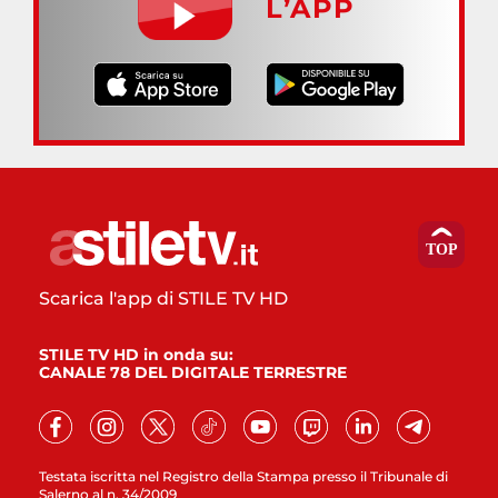
L’APP
Scarica l'app di STILE TV HD
STILE TV HD in onda su:
CANALE 78 DEL DIGITALE TERRESTRE
Testata iscritta nel Registro della Stampa presso il Tribunale di
Salerno al n. 34/2009