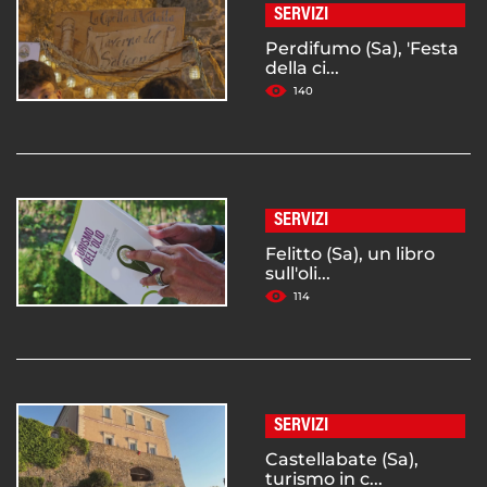
SERVIZI
Perdifumo (Sa), 'Festa
della ci...
140
SERVIZI
Felitto (Sa), un libro
sull'oli...
114
SERVIZI
Castellabate (Sa),
turismo in c...