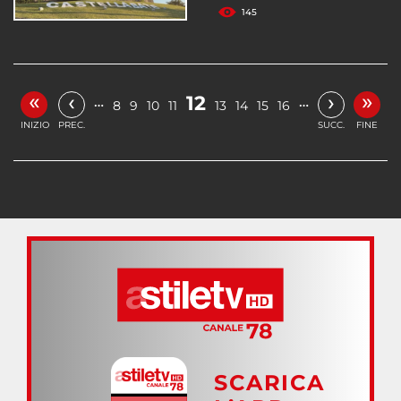
145
«
»
‹
›
12
…
…
8
9
10
11
13
14
15
16
INIZIO
PREC.
SUCC.
FINE
SCARICA