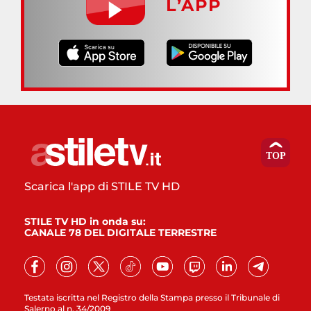
L’APP
Scarica l'app di STILE TV HD
STILE TV HD in onda su:
CANALE 78 DEL DIGITALE TERRESTRE
Testata iscritta nel Registro della Stampa presso il Tribunale di
Salerno al n. 34/2009