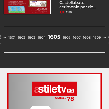
Castellabate,
cerimonie per ric...
4108
1605
…
…
1601
1602
1603
1604
1606
1607
1608
1609
.