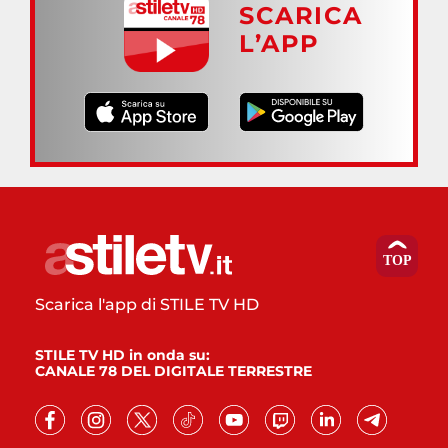
SCARICA
L’APP
Scarica l'app di STILE TV HD
STILE TV HD in onda su:
CANALE 78 DEL DIGITALE TERRESTRE