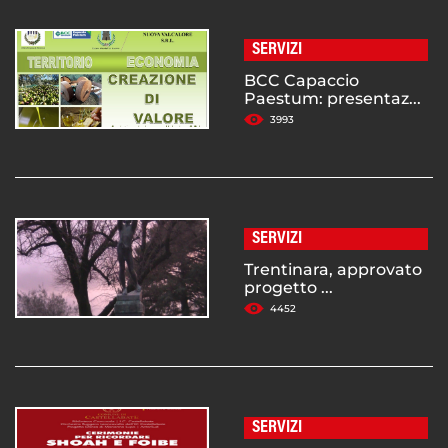
SERVIZI
BCC Capaccio
Paestum: presentaz...
3993
SERVIZI
Trentinara, approvato
progetto ...
4452
SERVIZI