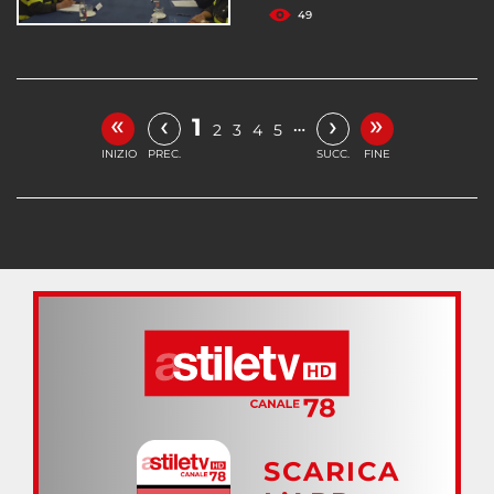
49
«
»
‹
›
1
…
2
3
4
5
INIZIO
PREC.
SUCC.
FINE
SCARICA