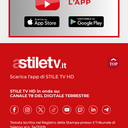
L’APP
Scarica l'app di STILE TV HD
STILE TV HD in onda su:
CANALE 78 DEL DIGITALE TERRESTRE
Testata iscritta nel Registro della Stampa presso il Tribunale di
Salerno al n. 34/2009