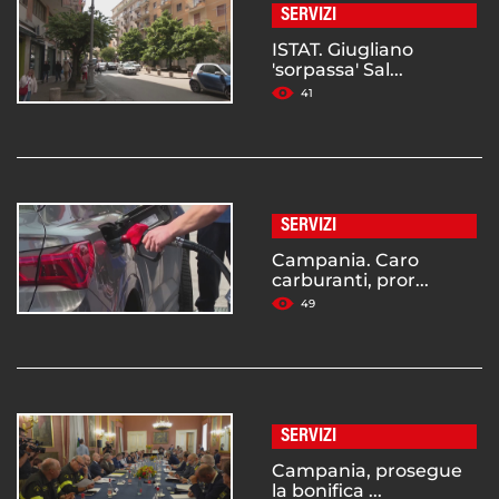
SERVIZI
ISTAT. Giugliano
'sorpassa' Sal...
41
SERVIZI
Campania. Caro
carburanti, pror...
49
SERVIZI
Campania, prosegue
la bonifica ...