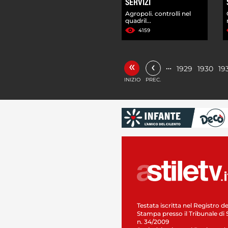
SERVIZI
Agropoli. controlli nel
quadril...
4159
«
‹
…
1929
1930
19
INIZIO
PREC.
Testata iscritta nel Registro de
Stampa presso il Tribunale di 
n. 34/2009