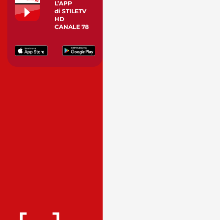
L’APP
di STILETV
HD
CANALE 78