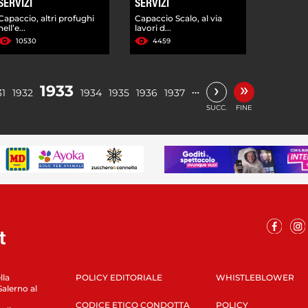
SERVIZI
SERVIZI
Capaccio, altri profughi
Capaccio Scalo, al via
nell’e...
lavori d...
10530
4459
»
›
1933
…
31
1932
1934
1935
1936
1937
SUCC.
FINE
lla
POLICY EDITORIALE
WHISTLEBLOWER
Salerno al
CODICE ETICO CONDOTTA
POLICY