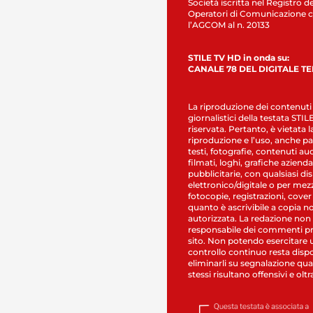
Società iscritta nel Registro de
Operatori di Comunicazione c
l’AGCOM al n. 20133
STILE TV HD in onda su:
CANALE 78 DEL DIGITALE T
La riproduzione dei contenuti
giornalistici della testata STI
riservata. Pertanto, è vietata l
riproduzione e l’uso, anche par
testi, fotografie, contenuti au
filmati, loghi, grafiche aziendal
pubblicitarie, con qualsiasi di
elettronico/digitale o per mez
fotocopie, registrazioni, cover
quanto è ascrivibile a copia n
autorizzata. La redazione non
responsabile dei commenti pr
sito. Non potendo esercitare 
controllo continuo resta dispo
eliminarli su segnalazione qual
stessi risultano offensivi e oltr