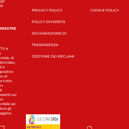
gli
/o
PRIVACY POLICY
COOKIE POLICY
POLICY DIVERSITÀ
ERRESTRE
DICHIARAZIONE DI
TRASPARENZA
LETV è
a
GESTIONE DEI RECLAMI
ziale, di
dio/video,
i e
spositivo
zo di
 e tutto
on
 è
esenti sul
un
nibile ad
ora gli
aggiosi.