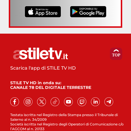
Scarica l'app di STILE TV HD
STILE TV HD in onda su:
CANALE 78 DEL DIGITALE TERRESTRE
Testata iscritta nel Registro della Stampa presso il Tribunale di
Salerno al n. 34/2009
Società iscritta nel Registro degli Operatori di Comunicazione c/o
l’AGCOM al n. 20133