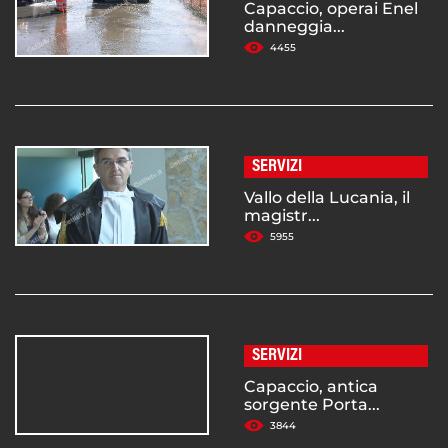
Capaccio, operai Enel
danneggia...
4455
SERVIZI
Vallo della Lucania, il
magistr...
5955
SERVIZI
Capaccio, antica
sorgente Porta...
3844