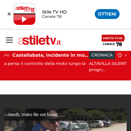
Stile TV HD
OTTIENI
Canale 78
Castellabate, incidente in moto: 27enne in ospedale
CRONACA
18:11
rollo della moto lungo la
ALTAVILLA SILENTINA. Grave inciden
progn...
html5: Video file not found