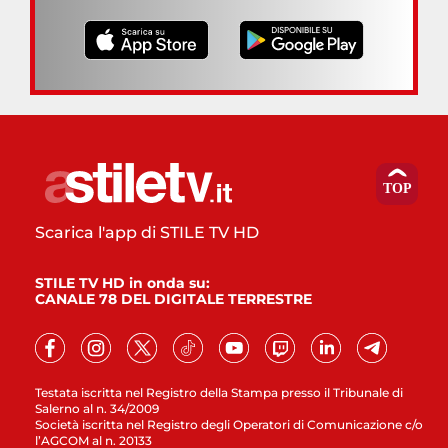
Scarica l'app di STILE TV HD
STILE TV HD in onda su:
CANALE 78 DEL DIGITALE TERRESTRE
Testata iscritta nel Registro della Stampa presso il Tribunale di
Salerno al n. 34/2009
Società iscritta nel Registro degli Operatori di Comunicazione c/o
l’AGCOM al n. 20133