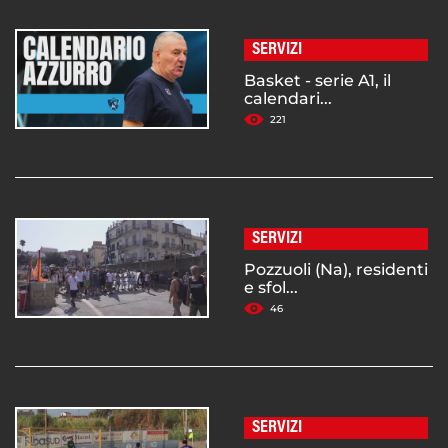
SERVIZI
Basket - serie A1, il
calendari...
221
SERVIZI
Pozzuoli (Na), residenti
e sfol...
46
SERVIZI