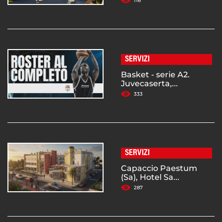
116
SERVIZI
Basket - serie A2.
Juvecaserta,...
333
SERVIZI
Capaccio Paestum
(Sa), Hotel Sa...
287