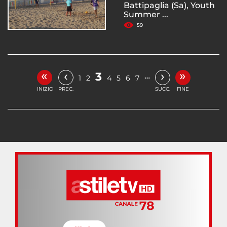
Battipaglia (Sa), Youth
Summer ...
59
«
»
‹
›
3
…
1
2
4
5
6
7
INIZIO
PREC.
SUCC.
FINE