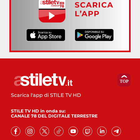
SCARICA
L’APP
Scarica l'app di STILE TV HD
STILE TV HD in onda su:
CANALE 78 DEL DIGITALE TERRESTRE