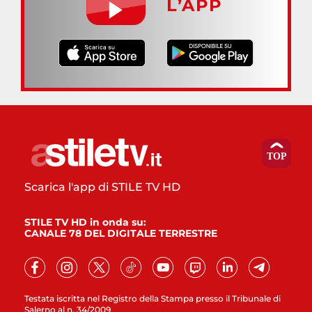
L’APP
Scarica l'app di STILE TV HD
STILE TV HD in onda su:
CANALE 78 DEL DIGITALE TERRESTRE
Testata iscritta nel Registro della Stampa presso il Tribunale di
Salerno al n. 34/2009