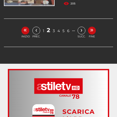
205
«
»
‹
›
2
…
1
3
4
5
6
INIZIO
PREC.
SUCC.
FINE
SCARICA