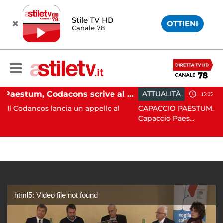
Stile TV HD
OTTIENI
Canale 78
Paestum, Codacons scrive al ministro Giuli: "Rilanciare scavi dell'Anfiteatro nell'area archeologica"
ATTUALITÀ
15:05
cia un appello al
CAPACCIO PAESTUM. Incisiva azione d
Capaccio Paes...
html5: Video file not found