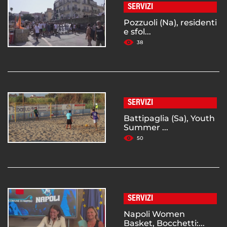
SERVIZI
Pozzuoli (Na), residenti
e sfol...
38
SERVIZI
Battipaglia (Sa), Youth
Summer ...
50
SERVIZI
Napoli Women
Basket, Bocchetti:...