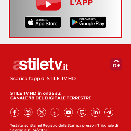
L’APP
Scarica l'app di STILE TV HD
STILE TV HD in onda su:
CANALE 78 DEL DIGITALE TERRESTRE
Testata iscritta nel Registro della Stampa presso il Tribunale di
Salerno al n. 34/2009