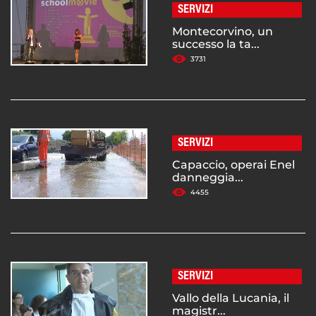
SERVIZI
Montecorvino, un
successo la ta...
3731
SERVIZI
Capaccio, operai Enel
danneggia...
4455
SERVIZI
Vallo della Lucania, il
magistr...