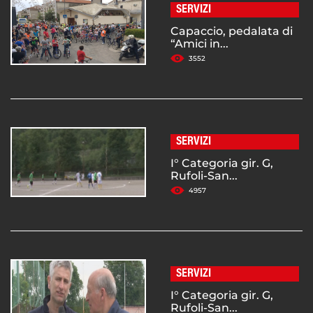
SERVIZI
Capaccio, pedalata di
“Amici in...
3552
SERVIZI
I° Categoria gir. G,
Rufoli-San...
4957
SERVIZI
I° Categoria gir. G,
Rufoli-San...