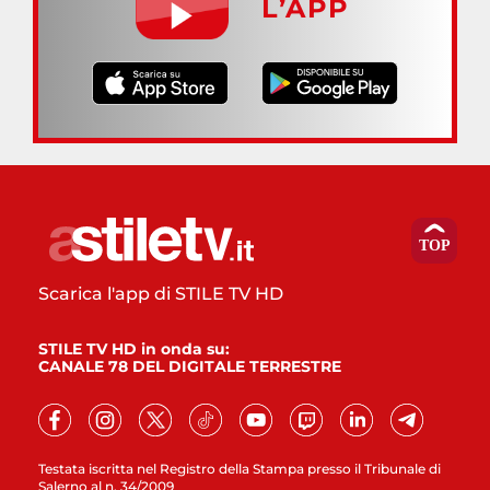
L’APP
Scarica l'app di STILE TV HD
STILE TV HD in onda su:
CANALE 78 DEL DIGITALE TERRESTRE
Testata iscritta nel Registro della Stampa presso il Tribunale di
Salerno al n. 34/2009