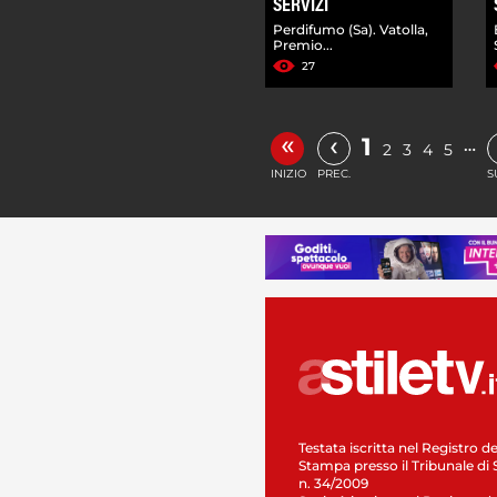
SERVIZI
Perdifumo (Sa). Vatolla,
Premio...
27
«
‹
1
…
2
3
4
5
INIZIO
PREC.
S
Testata iscritta nel Registro de
Stampa presso il Tribunale di 
n. 34/2009