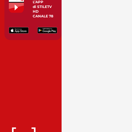
L’APP
di STILETV
HD
CANALE 78