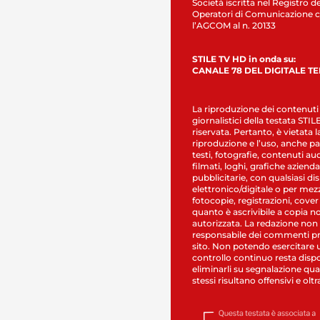
Società iscritta nel Registro de
Operatori di Comunicazione c
l’AGCOM al n. 20133
STILE TV HD in onda su:
CANALE 78 DEL DIGITALE T
La riproduzione dei contenuti
giornalistici della testata STI
riservata. Pertanto, è vietata l
riproduzione e l’uso, anche par
testi, fotografie, contenuti au
filmati, loghi, grafiche aziendal
pubblicitarie, con qualsiasi di
elettronico/digitale o per mez
fotocopie, registrazioni, cover
quanto è ascrivibile a copia n
autorizzata. La redazione non
responsabile dei commenti pr
sito. Non potendo esercitare 
controllo continuo resta dispo
eliminarli su segnalazione qual
stessi risultano offensivi e oltr