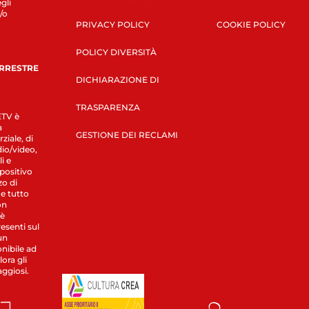
gli
/o
PRIVACY POLICY
COOKIE POLICY
POLICY DIVERSITÀ
ERRESTRE
DICHIARAZIONE DI
TRASPARENZA
LETV è
a
GESTIONE DEI RECLAMI
ziale, di
dio/video,
i e
spositivo
zo di
 e tutto
on
 è
esenti sul
un
nibile ad
ora gli
aggiosi.