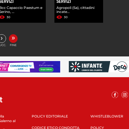
SERVIZI
SERVIZI
Bcc Capaccio Paestum e
Agropoli (Sa), cittadini
Serino, ...
incate...
30
30
»
›
UCC.
FINE
lla
POLICY EDITORIALE
WHISTLEBLOWER
Salerno al
CODICE ETICO CONDOTTA
POLICY