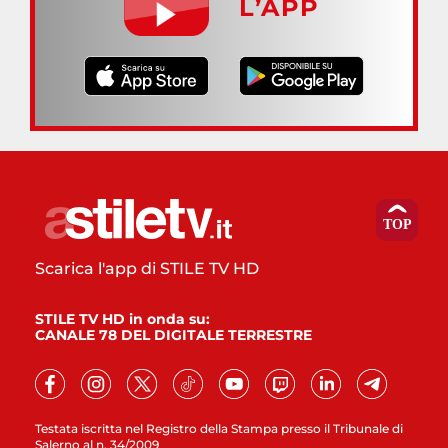
L’APP
Scarica l'app di STILE TV HD
STILE TV HD in onda su:
CANALE 78 DEL DIGITALE TERRESTRE
Testata iscritta nel Registro della Stampa presso il Tribunale di
Salerno al n. 34/2009