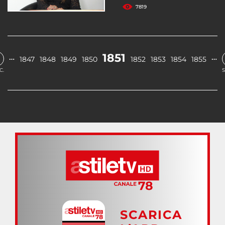
7819
1851
…
…
1847
1848
1849
1850
1852
1853
1854
1855
C.
S
SCARICA