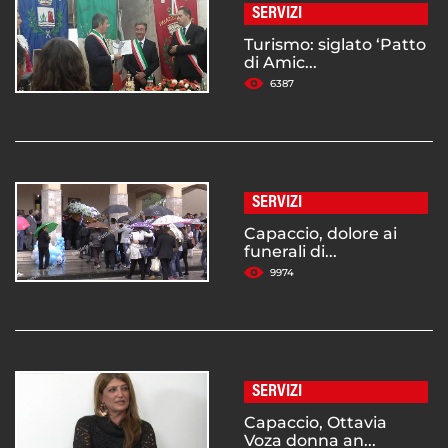
SERVIZI
Turismo: siglato ‘Patto
di Amic...
6387
SERVIZI
Capaccio, dolore ai
funerali di...
9974
SERVIZI
Capaccio, Ottavia
Voza donna an...