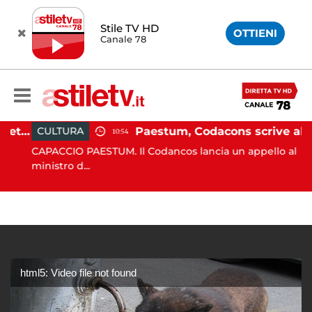
Stile TV HD
OTTIENI
Canale 78
Martina Carbonaro, braccialetto elettronico per i genitori della 14enne uccisa dall'ex
Paestum, Codacons scrive al ministro Giuli: "Rilanciare scavi dell'Anfiteatro nell'area archeologica"
CULTURA
10:54
CAPACCIO PAESTUM. Il Codancos lancia un appello al
ministro d...
html5: Video file not found