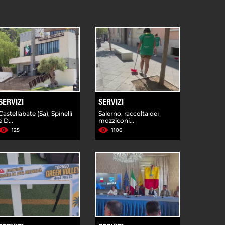
SERVIZI
SERVIZI
Castellabate (Sa), Spinelli
Salerno, raccolta dei
e D...
mozziconi...
125
1106