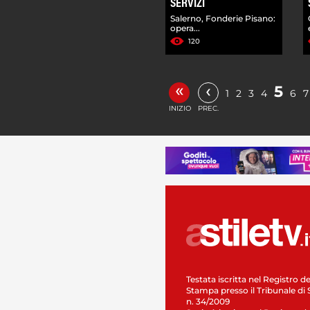
SERVIZI
Salerno, Fonderie Pisano:
opera...
120
«
‹
5
1
2
3
4
6
7
INIZIO
PREC.
Testata iscritta nel Registro de
Stampa presso il Tribunale di 
n. 34/2009