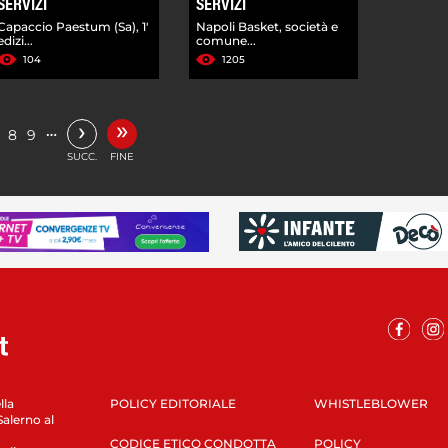
SERVIZI
SERVIZI
Capaccio Paestum (Sa), 1'
Napoli Basket, società e
edizi...
comune...
104
1205
»
›
…
8
9
SUCC.
FINE
lla
POLICY EDITORIALE
WHISTLEBLOWER
Salerno al
CODICE ETICO CONDOTTA
POLICY