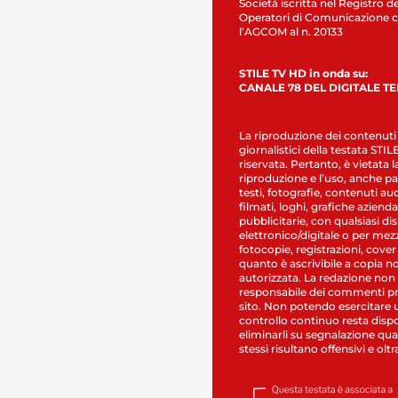
Società iscritta nel Registro de
Operatori di Comunicazione c
l’AGCOM al n. 20133
STILE TV HD in onda su:
CANALE 78 DEL DIGITALE T
La riproduzione dei contenuti
giornalistici della testata STI
riservata. Pertanto, è vietata l
riproduzione e l’uso, anche par
testi, fotografie, contenuti au
filmati, loghi, grafiche aziendal
pubblicitarie, con qualsiasi di
elettronico/digitale o per mez
fotocopie, registrazioni, cover
quanto è ascrivibile a copia n
autorizzata. La redazione non
responsabile dei commenti pr
sito. Non potendo esercitare 
controllo continuo resta dispo
eliminarli su segnalazione qual
stessi risultano offensivi e oltr