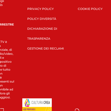
gli
/o
PRIVACY POLICY
COOKIE POLICY
POLICY DIVERSITÀ
ERRESTRE
DICHIARAZIONE DI
TRASPARENZA
LETV è
a
GESTIONE DEI RECLAMI
ziale, di
dio/video,
i e
spositivo
zo di
 e tutto
on
 è
esenti sul
un
nibile ad
ora gli
aggiosi.