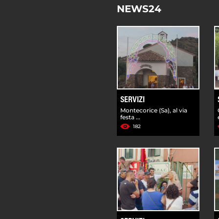
NEWS24
SERVIZI
Montecorice (Sa), al via
festa ...
182