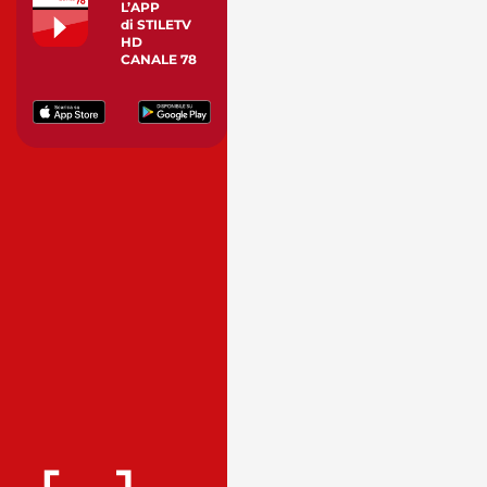
L’APP
di STILETV
HD
CANALE 78