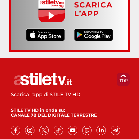
SCARICA
L’APP
Scarica l'app di STILE TV HD
STILE TV HD in onda su:
CANALE 78 DEL DIGITALE TERRESTRE