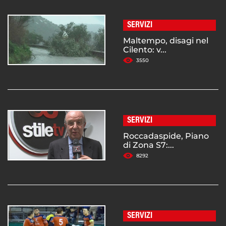
SERVIZI
Maltempo, disagi nel
Cilento: v...
3550
SERVIZI
Roccadaspide, Piano
di Zona S7:...
8292
SERVIZI