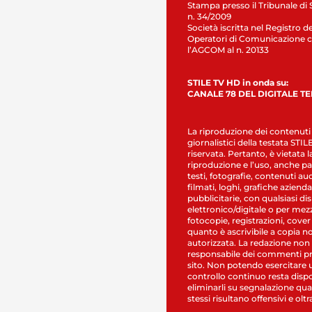
Stampa presso il Tribunale di 
n. 34/2009
Società iscritta nel Registro de
Operatori di Comunicazione c
l’AGCOM al n. 20133
STILE TV HD in onda su:
CANALE 78 DEL DIGITALE T
La riproduzione dei contenuti
giornalistici della testata STI
riservata. Pertanto, è vietata l
riproduzione e l’uso, anche par
testi, fotografie, contenuti au
filmati, loghi, grafiche aziendal
pubblicitarie, con qualsiasi di
elettronico/digitale o per mez
fotocopie, registrazioni, cover
quanto è ascrivibile a copia n
autorizzata. La redazione non
responsabile dei commenti pr
sito. Non potendo esercitare 
controllo continuo resta dispo
eliminarli su segnalazione qual
stessi risultano offensivi e oltr