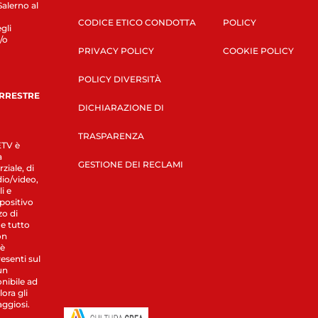
Salerno al
CODICE ETICO CONDOTTA
POLICY
gli
/o
PRIVACY POLICY
COOKIE POLICY
POLICY DIVERSITÀ
ERRESTRE
DICHIARAZIONE DI
TRASPARENZA
LETV è
a
GESTIONE DEI RECLAMI
ziale, di
dio/video,
i e
spositivo
zo di
 e tutto
on
 è
esenti sul
un
nibile ad
ora gli
aggiosi.