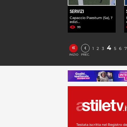
SERVIZI
Capaccio Paestum (Sa), 1'
edizi...
99
«
‹
4
1
2
3
5
6
7
INIZIO
PREC.
Testata iscritta nel Registro de