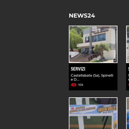
NEWS24
SERVIZI
Castellabate (Sa), Spinelli
e D...
105