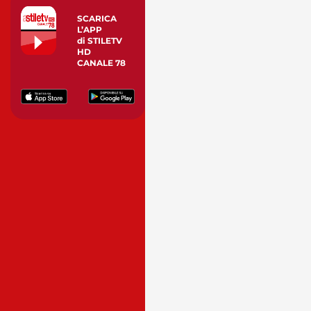
SCARICA
L’APP
di STILETV
HD
CANALE 78