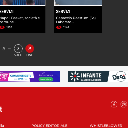
SERVIZI
SERVIZI
Napoli Basket, società e
Capaccio Paestum (Sa).
comune...
Laborato...
1159
1142
»
›
…
8
SUCC.
FINE
lla
POLICY EDITORIALE
WHISTLEBLOWER