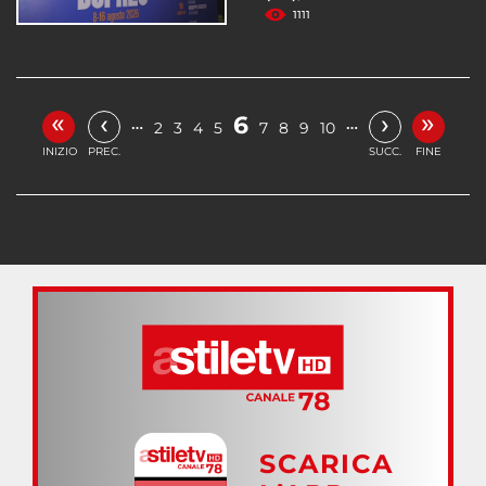
1111
«
»
‹
›
6
…
…
2
3
4
5
7
8
9
10
INIZIO
PREC.
SUCC.
FINE
SCARICA