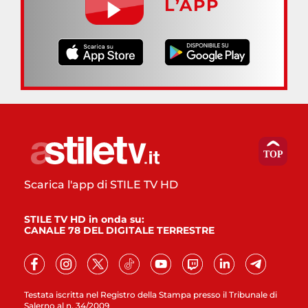
L’APP
Scarica l'app di STILE TV HD
STILE TV HD in onda su:
CANALE 78 DEL DIGITALE TERRESTRE
Testata iscritta nel Registro della Stampa presso il Tribunale di
Salerno al n. 34/2009