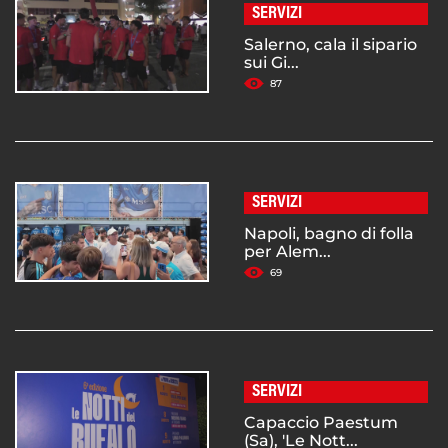
SERVIZI
Salerno, cala il sipario
sui Gi...
87
SERVIZI
Napoli, bagno di folla
per Alem...
69
SERVIZI
Capaccio Paestum
(Sa), 'Le Nott...