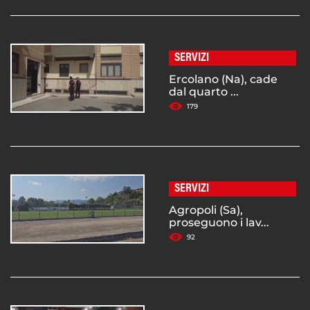
SERVIZI
Ercolano (Na), cade
dal quarto ...
179
SERVIZI
Agropoli (Sa),
proseguono i lav...
92