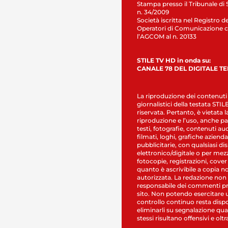
Stampa presso il Tribunale di 
n. 34/2009
Società iscritta nel Registro de
Operatori di Comunicazione c
l’AGCOM al n. 20133
STILE TV HD in onda su:
CANALE 78 DEL DIGITALE T
La riproduzione dei contenuti
giornalistici della testata STI
riservata. Pertanto, è vietata l
riproduzione e l’uso, anche par
testi, fotografie, contenuti au
filmati, loghi, grafiche aziendal
pubblicitarie, con qualsiasi di
elettronico/digitale o per mez
fotocopie, registrazioni, cover
quanto è ascrivibile a copia n
autorizzata. La redazione non
responsabile dei commenti pr
sito. Non potendo esercitare 
controllo continuo resta dispo
eliminarli su segnalazione qual
stessi risultano offensivi e oltr