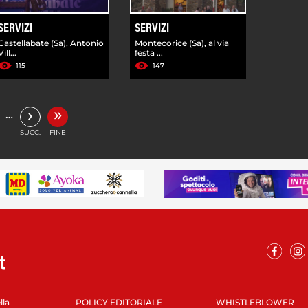
SERVIZI
SERVIZI
Castellabate (Sa), Antonio
Montecorice (Sa), al via
Vill...
festa ...
115
147
»
›
…
SUCC.
FINE
lla
POLICY EDITORIALE
WHISTLEBLOWER