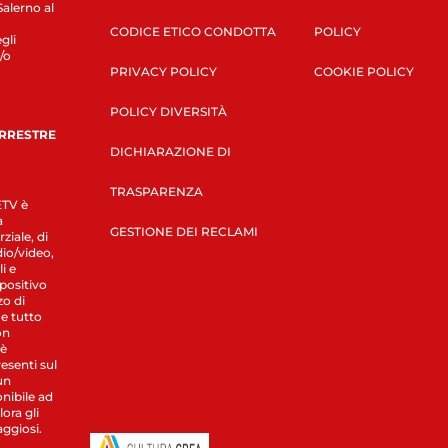
Salerno al
CODICE ETICO CONDOTTA
POLICY
gli
/o
PRIVACY POLICY
COOKIE POLICY
POLICY DIVERSITÀ
ERRESTRE
DICHIARAZIONE DI
TRASPARENZA
LETV è
a
GESTIONE DEI RECLAMI
ziale, di
dio/video,
i e
spositivo
zo di
 e tutto
on
 è
esenti sul
un
nibile ad
ora gli
aggiosi.