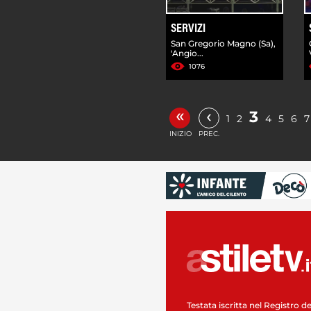
SERVIZI
San Gregorio Magno (Sa),
'Angio...
1076
«
‹
3
1
2
4
5
6
7
INIZIO
PREC.
Testata iscritta nel Registro de