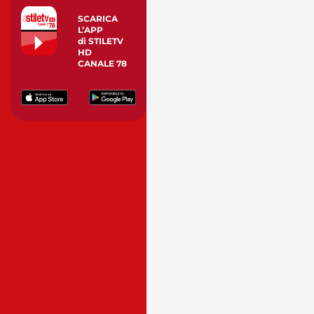
SCARICA
L’APP
di STILETV
HD
CANALE 78