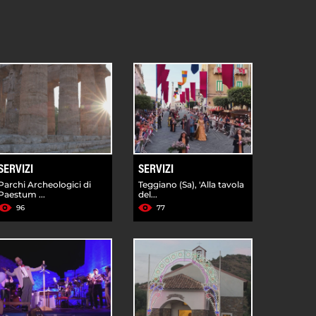
SERVIZI
SERVIZI
Parchi Archeologici di
Teggiano (Sa), 'Alla tavola
Paestum ...
del...
96
77