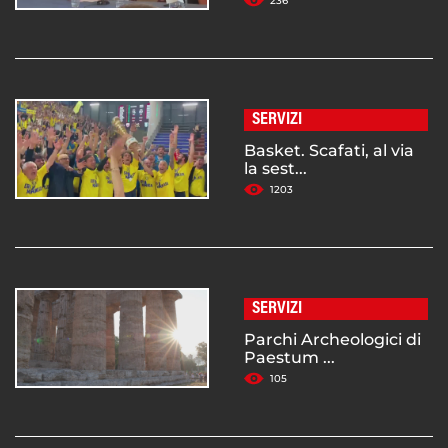
236
SERVIZI
Basket. Scafati, al via
la sest...
1203
SERVIZI
Parchi Archeologici di
Paestum ...
105