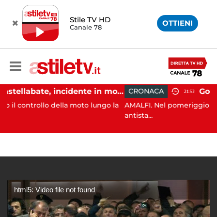
Stile TV HD
OTTIENI
Canale 78
Castellabate, incidente in moto: 27enne in ospedale
CRONACA
21:53
lo della moto lungo la
AMALFI. Nel pomeriggio odierno, nell
antista...
html5: Video file not found