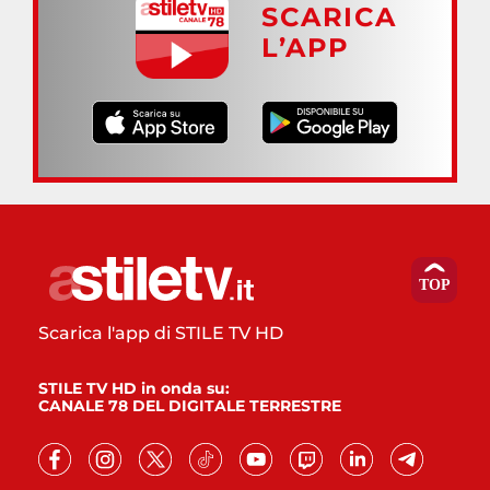
SCARICA
L’APP
Scarica l'app di STILE TV HD
STILE TV HD in onda su:
CANALE 78 DEL DIGITALE TERRESTRE