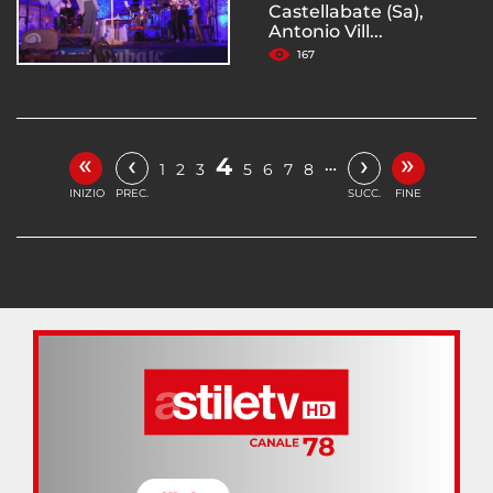
Castellabate (Sa),
Antonio Vill...
167
«
»
‹
›
4
…
1
2
3
5
6
7
8
INIZIO
PREC.
SUCC.
FINE