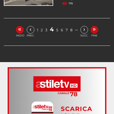
176
«
»
‹
›
4
…
1
2
3
5
6
7
8
INIZIO
PREC.
SUCC.
FINE
SCARICA