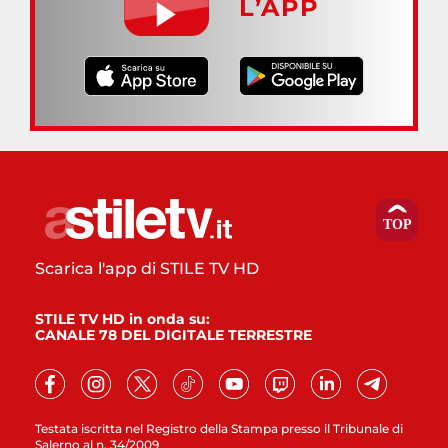
L’APP
Scarica l'app di STILE TV HD
STILE TV HD in onda su:
CANALE 78 DEL DIGITALE TERRESTRE
Testata iscritta nel Registro della Stampa presso il Tribunale di
Salerno al n. 34/2009