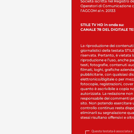
Società iscritta nel Registro de
Operatori di Comunicazione c
l’AGCOM al n. 20133
STILE TV HD in onda su:
CANALE 78 DEL DIGITALE T
La riproduzione dei contenuti
giornalistici della testata STI
riservata. Pertanto, è vietata l
riproduzione e l’uso, anche par
testi, fotografie, contenuti au
filmati, loghi, grafiche aziendal
pubblicitarie, con qualsiasi di
elettronico/digitale o per mez
fotocopie, registrazioni, cover
quanto è ascrivibile a copia n
autorizzata. La redazione non
responsabile dei commenti pr
sito. Non potendo esercitare 
controllo continuo resta dispo
eliminarli su segnalazione qual
stessi risultano offensivi e oltr