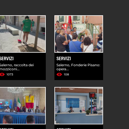
SERVIZI
SERVIZI
Salerno, raccolta dei
Salerno, Fonderie Pisano:
mozziconi...
opera...
1073
108