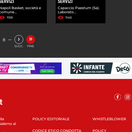
SERVIZI
SERVIZI
Napoli Basket, società e
Capaccio Paestum (Sa).
comune...
Laborato...
1159
1140
»
›
…
8
SUCC.
FINE
lla
POLICY EDITORIALE
WHISTLEBLOWER
Salerno al
CODICE ETICO CONDOTTA
POLICY