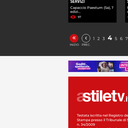
SERVIZI
Capaccio Paestum (Sa), 1'
edizi...
97
«
‹
4
1
2
3
5
6
7
INIZIO
PREC.
Testata iscritta nel Registro de
Stampa presso il Tribunale di 
n. 34/2009