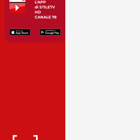
L’APP
di STILETV
HD
CANALE 78