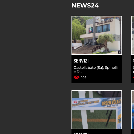
NEWS24
SERVIZI
Castellabate (Sa), Spinelli
e D...
103