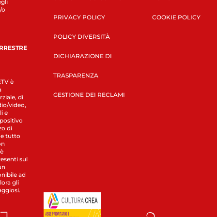
gli
/o
PRIVACY POLICY
COOKIE POLICY
POLICY DIVERSITÀ
ERRESTRE
DICHIARAZIONE DI
TRASPARENZA
LETV è
a
GESTIONE DEI RECLAMI
ziale, di
dio/video,
i e
spositivo
zo di
 e tutto
on
 è
esenti sul
un
nibile ad
ora gli
aggiosi.