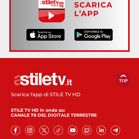
SCARICA
L’APP
Scarica l'app di STILE TV HD
STILE TV HD in onda su:
CANALE 78 DEL DIGITALE TERRESTRE