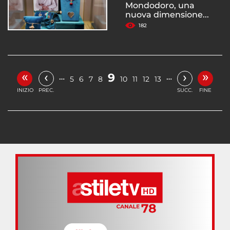
Mondodoro, una
nuova dimensione...
182
«
»
‹
›
9
…
…
5
6
7
8
10
11
12
13
INIZIO
PREC.
SUCC.
FINE