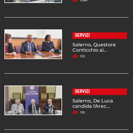
2366
SERVIZI
Salerno, Questore
Conticchio ai...
315
SERVIZI
Salerno, De Luca
candida l'Arec...
135