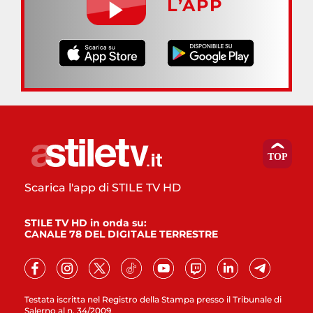
L’APP
Scarica l'app di STILE TV HD
STILE TV HD in onda su:
CANALE 78 DEL DIGITALE TERRESTRE
Testata iscritta nel Registro della Stampa presso il Tribunale di
Salerno al n. 34/2009