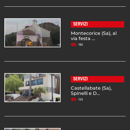
SERVIZI
Montecorice (Sa), al
via festa ...
182
SERVIZI
Castellabate (Sa),
Spinelli e D...
125