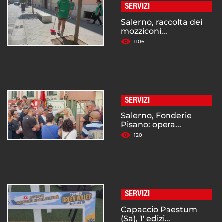
SERVIZI
Salerno, raccolta dei
mozziconi...
1106
SERVIZI
Salerno, Fonderie
Pisano: opera...
120
SERVIZI
Capaccio Paestum
(Sa), 1' edizi...