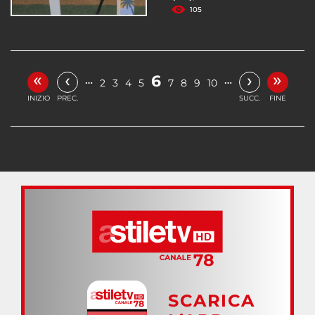
105
«
»
‹
›
6
…
…
2
3
4
5
7
8
9
10
INIZIO
PREC.
SUCC.
FINE
SCARICA