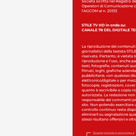
Società iscritta nel Registro de
Operatori di Comunicazione c
l’AGCOM al n. 20133
STILE TV HD in onda su:
CANALE 78 DEL DIGITALE T
La riproduzione dei contenuti
giornalistici della testata STI
riservata. Pertanto, è vietata l
riproduzione e l’uso, anche par
testi, fotografie, contenuti au
filmati, loghi, grafiche aziendal
pubblicitarie, con qualsiasi di
elettronico/digitale o per mez
fotocopie, registrazioni, cover
quanto è ascrivibile a copia n
autorizzata. La redazione non
responsabile dei commenti pr
sito. Non potendo esercitare 
controllo continuo resta dispo
eliminarli su segnalazione qual
stessi risultano offensivi e oltr