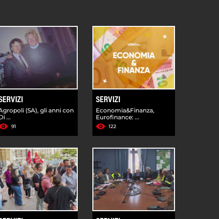
SERVIZI
SERVIZI
Agropoli (SA), gli anni con
Economia&Finanza,
Di ...
Eurofinance: ...
91
122