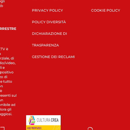
gli
/o
PRIVACY POLICY
COOKIE POLICY
POLICY DIVERSITÀ
ERRESTRE
DICHIARAZIONE DI
TRASPARENZA
LETV è
a
GESTIONE DEI RECLAMI
ziale, di
dio/video,
i e
spositivo
zo di
 e tutto
on
 è
esenti sul
un
nibile ad
ora gli
aggiosi.