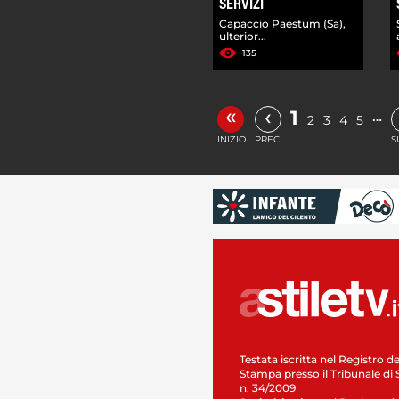
SERVIZI
Capaccio Paestum (Sa),
ulterior...
135
«
‹
1
…
2
3
4
5
INIZIO
PREC.
S
Testata iscritta nel Registro de
Stampa presso il Tribunale di 
n. 34/2009