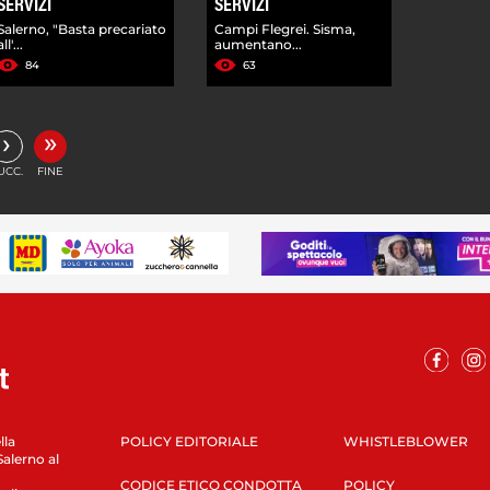
SERVIZI
SERVIZI
Salerno, "Basta precariato
Campi Flegrei. Sisma,
all'...
aumentano...
84
63
»
›
UCC.
FINE
lla
POLICY EDITORIALE
WHISTLEBLOWER
Salerno al
CODICE ETICO CONDOTTA
POLICY