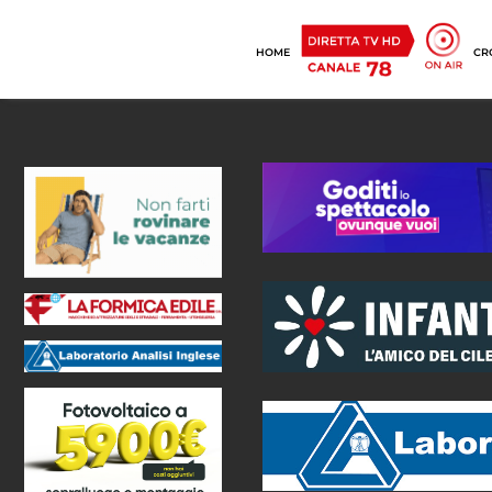
HOME
CR