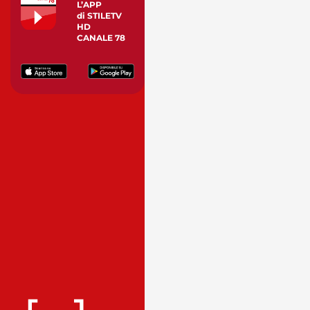
L’APP
di STILETV
HD
CANALE 78