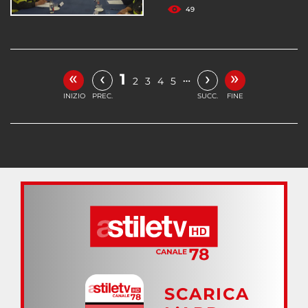
49
«
»
‹
›
1
…
2
3
4
5
INIZIO
PREC.
SUCC.
FINE
SCARICA