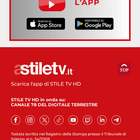
L’APP
Scarica l'app di STILE TV HD
STILE TV HD in onda su:
CANALE 78 DEL DIGITALE TERRESTRE
Testata iscritta nel Registro della Stampa presso il Tribunale di
Salerno al n. 34/2009