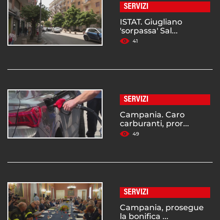
SERVIZI
ISTAT. Giugliano
'sorpassa' Sal...
41
SERVIZI
Campania. Caro
carburanti, pror...
49
SERVIZI
Campania, prosegue
la bonifica ...