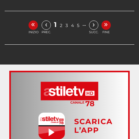
«
»
‹
›
1
…
2
3
4
5
INIZIO
PREC.
SUCC.
FINE
SCARICA
L’APP