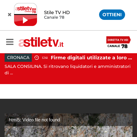
Stile TV HD
OTTIENI
Canale 78
Firme digitali utilizzate a loro insaputa: 9 indagati nel Vallo di Diano
CRONACA
C
12:41
SALA CONSILINA. Si ritrovano liquidatori e amministratori
ANG
di ...
...
html5: Video file not found