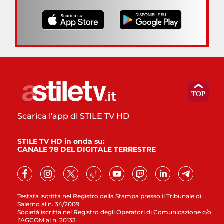
Scarica l'app di STILE TV HD
STILE TV HD in onda su:
CANALE 78 DEL DIGITALE TERRESTRE
Testata iscritta nel Registro della Stampa presso il Tribunale di
Salerno al n. 34/2009
Società iscritta nel Registro degli Operatori di Comunicazione c/o
l’AGCOM al n. 20133