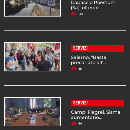
Capaccio Paestum
(Sa), ulterior...
138
SERVIZI
Salerno, "Basta
precariato all'...
85
SERVIZI
Campi Flegrei. Sisma,
aumentano...
64